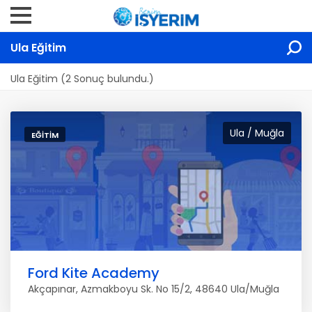
Ula Eğitim
Ula Eğitim (2 Sonuç bulundu.)
Ula / Muğla
EĞITIM
Ford Kite Academy
Akçapınar, Azmakboyu Sk. No 15/2, 48640 Ula/Muğla