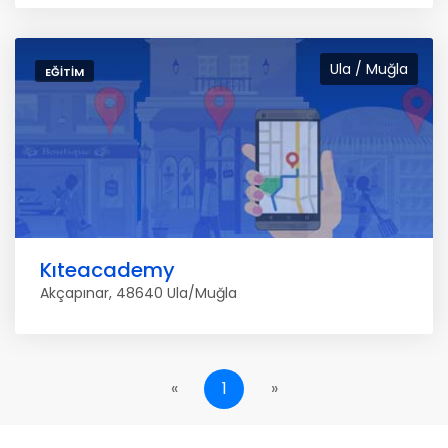
Ula / Muğla
EĞITIM
Kıteacademy
Akçapınar, 48640 Ula/Muğla
«
1
»