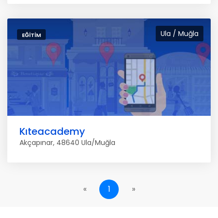
Ula / Muğla
EĞITIM
Kıteacademy
Akçapınar, 48640 Ula/Muğla
«
1
»