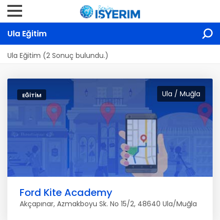
Ula Eğitim
Ula Eğitim (2 Sonuç bulundu.)
Ula / Muğla
EĞITIM
Ford Kite Academy
Akçapınar, Azmakboyu Sk. No 15/2, 48640 Ula/Muğla