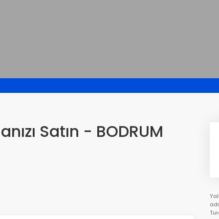
danızı Satın - BODRUM
Yal
adr
Tur