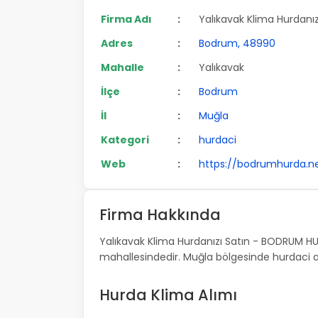
Firma Adı
:
Yalıkavak Klima Hurdanı
Adres
:
Bodrum, 48990
Mahalle
:
Yalıkavak
İlçe
:
Bodrum
İl
:
Muğla
Kategori
:
hurdaci
Web
:
https://bodrumhurda.n
Firma Hakkında
Yalıkavak Klima Hurdanızı Satın - BODRUM HU
mahallesindedir. Muğla bölgesinde hurdaci a
Hurda Klima Alımı