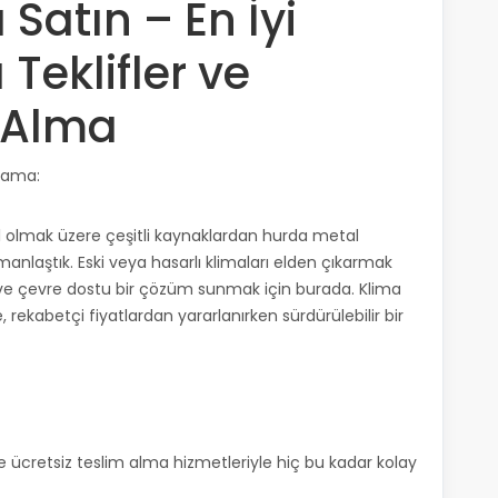
Satın – En İyi
 Teklifler ve
m Alma
plama:
il olmak üzere çeşitli kaynaklardan hurda metal
laştık. Eski veya hasarlı klimaları elden çıkarmak
n ve çevre dostu bir çözüm sunmak için burada. Klima
rekabetçi fiyatlardan yararlanırken sürdürülebilir bir
ve ücretsiz teslim alma hizmetleriyle hiç bu kadar kolay