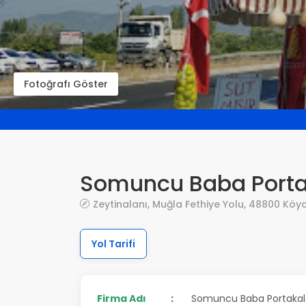
Fotoğrafı Göster
Somuncu Baba Porta
Zeytinalanı, Muğla Fethiye Yolu, 48800 Köy
Yol Tarifi
Firma Adı
:
Somuncu Baba Portakal