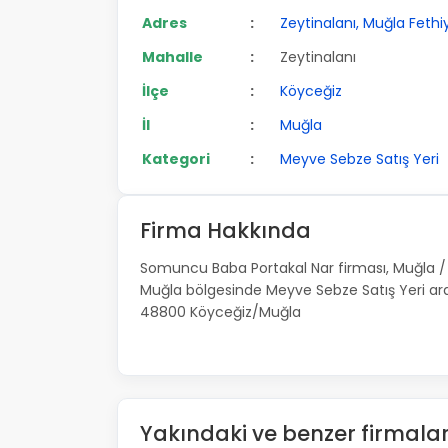
Adres
:
Zeytinalanı, Muğla Feth
Mahalle
:
Zeytinalanı
İlçe
:
Köyceğiz
İl
:
Muğla
Kategori
:
Meyve Sebze Satış Yeri
Firma Hakkında
Somuncu Baba Portakal Nar firması, Muğla / 
Muğla bölgesinde Meyve Sebze Satış Yeri aray
48800 Köyceğiz/Muğla
Yakındaki ve benzer firmalar