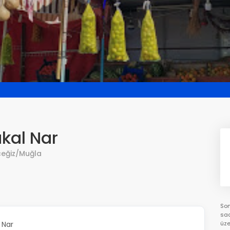
kal Nar
ceğiz/Muğla
Som
saa
 Nar
üze