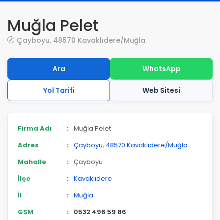
Muğla Pelet
Çayboyu, 48570 Kavaklıdere/Muğla
Ara
WhatsApp
Yol Tarifi
Web Sitesi
Firma Adı
:
Muğla Pelet
Adres
:
Çayboyu, 48570 Kavaklıdere/Muğla
Mahalle
:
Çayboyu
İlçe
:
Kavaklıdere
İl
:
Muğla
GSM
:
0532 496 59 86