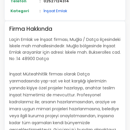
Telefon
:
02527124314
Kategori
:
İnşaat Emlak
Firma Hakkında
Laçin Emlak ve İnşaat firması, Muğla / Datça ilçesindeki
İskele mah mahallesindedir. Muğla bölgesinde İnşaat
Emlak arayanlar için adresi: İskele mah. Bukserolles cad.
No :14 48900 Datça
İnşaat Müteahhitlik firması olarak Datça
yarımadasında yap-sat ve kat karşılığı işlerimizin
yanında kişiye özel projeler hazırlayıp, anahtar teslim
inşaat hizmetimiz de mevcuttur. Profesyonel
kadrolarımız ile; arsanın hazırlanmasından, araziye ve
imara uygun mimari projeleri hazırlanmasına, belediye
veya ilgili kuruma projeyi onaylatmasından, inşasına
kadar tüm aşamaları kendi bünyemizde
gerçekleştirmekteyiz. Gücümüzü bundan almaktayız.