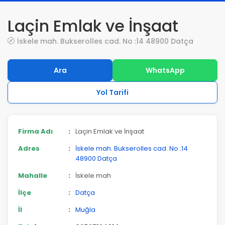
Laçin Emlak ve İnşaat
İskele mah. Bukserolles cad. No :14 48900 Datça
Ara
WhatsApp
Yol Tarifi
Firma Adı
:
Laçin Emlak ve İnşaat
Adres
:
İskele mah. Bukserolles cad. No :14
48900 Datça
Mahalle
:
İskele mah
İlçe
:
Datça
İl
:
Muğla