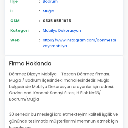
İlçe
:
Bodrum
İl
:
Muğla
GSM
:
0535 855 1975
Kategori
:
Mobilya Dekorasyon
Web
:
https://www.instagram.com/donmezdi
zaynmobilya
Firma Hakkında
Dönmez Dizayn Mobilya - Tezcan Dönmez firması,
Muğla / Bodrum ilçesindeki mahallesindedir. Muğla
bölgesinde Mobilya Dekorasyon arayanlar için adresi:
Gazları cad. Konacık Sanayi Sitesi, H Blok No:18/
Bodrum/Muğla
30 senedir bu mesleği icra etmekteyim kaliteli işçilik ve
gününde teslimatla müşterilerimi memnun etmek için