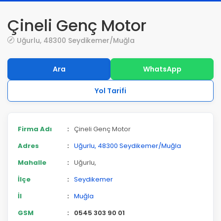
Çineli Genç Motor
Uğurlu, 48300 Seydikemer/Muğla
Ara
WhatsApp
Yol Tarifi
Firma Adı
:
Çineli Genç Motor
Adres
:
Uğurlu, 48300 Seydikemer/Muğla
Mahalle
:
Uğurlu,
İlçe
:
Seydikemer
İl
:
Muğla
GSM
:
0545 303 90 01