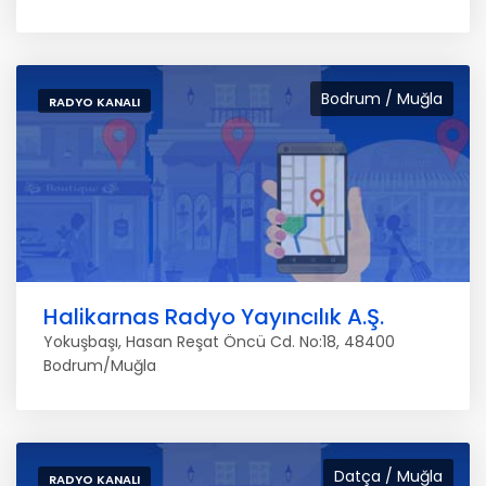
Bodrum / Muğla
RADYO KANALI
Halikarnas Radyo Yayıncılık A.Ş.
Yokuşbaşı, Hasan Reşat Öncü Cd. No:18, 48400
Bodrum/Muğla
Datça / Muğla
RADYO KANALI