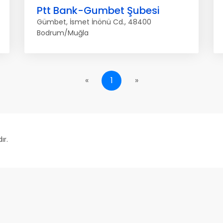
Ptt Bank-Gumbet Şubesi
Gümbet, İsmet İnönü Cd., 48400
Bodrum/Muğla
«
1
»
ır.