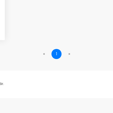
«
1
»
ır.