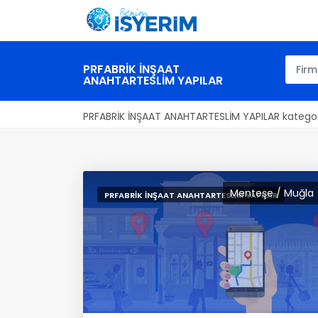
PRFABRİK İNŞAAT
ANAHTARTESLİM YAPILAR
PRFABRİK İNŞAAT ANAHTARTESLİM YAPILAR kategori
Menteşe / Muğla
PRFABRİK İNŞAAT ANAHTARTESLİM YAPILAR