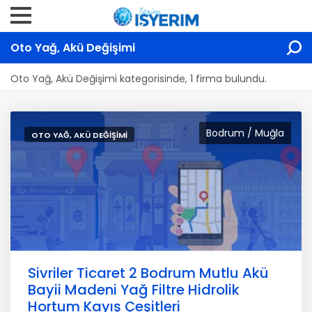
Oto Yağ, Akü Değişimi
Oto Yağ, Akü Değişimi kategorisinde, 1 firma bulundu.
Bodrum / Muğla
OTO YAĞ, AKÜ DEĞIŞIMI
Sivriler Ticaret 2 Bodrum Mutlu Akü
Bayii Madeni Yağ Filtre Hidrolik
Hortum Kayış Çeşitleri