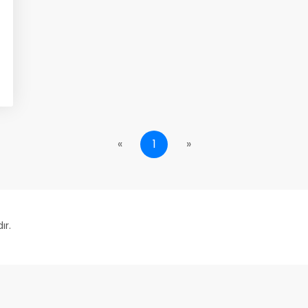
«
1
»
ır.