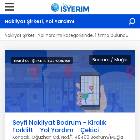
Nakliyat Şirketi, Yol Yardımı
Nakliyat Şirketi, Yol Yardımı kategorisinde, 1 firma bulundu.
Bodrum / Muğla
NAKLIYAT ŞIRKETI, YOL YARDIMI
Seyfi Nakliyat Bodrum - Kiralık
Forklift - Yol Yardım - Çekici
Konacık, Oğuzhan Cd. No:1/1, 48400 Bodrum/Muğla