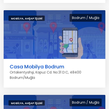
Bodrum / Muğla
MOBILYA, AHŞAP İŞLERI
Casa Mobilya Bodrum
Ortakentyahşi, Kapuz Cd. No:31 D:C, 48400
Bodrum/Muğla
Bodrum / Muğla
MOBILYA, AHŞAP İŞLERI