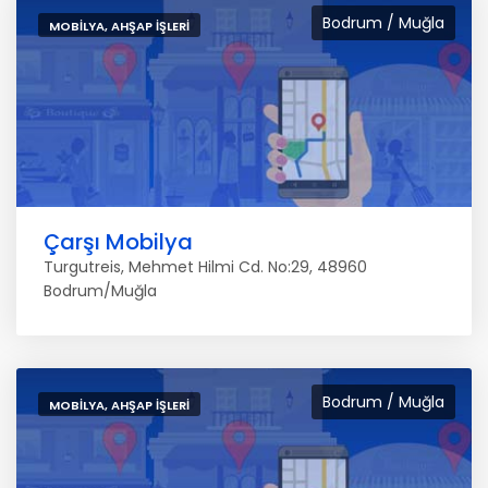
Bodrum / Muğla
MOBILYA, AHŞAP İŞLERI
Çarşı Mobilya
Turgutreis, Mehmet Hilmi Cd. No:29, 48960
Bodrum/Muğla
Bodrum / Muğla
MOBILYA, AHŞAP İŞLERI