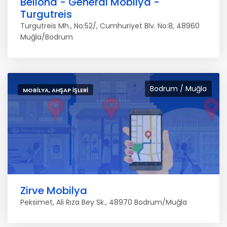
Bellona - General Mobilya -
Turgutreis
Turgutreis Mh., No:52/, Cumhuriyet Blv. No:8, 48960
Muğla/Bodrum
Bodrum / Muğla
MOBILYA, AHŞAP İŞLERI
Zirve Mobilya
Peksimet, Ali Rıza Bey Sk., 48970 Bodrum/Muğla