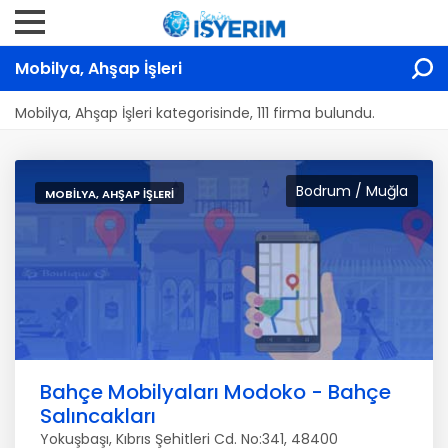
Mobilya, Ahşap İşleri
Mobilya, Ahşap İşleri kategorisinde, 111 firma bulundu.
Bodrum / Muğla
MOBILYA, AHŞAP İŞLERI
Bahçe Mobilyaları Modoko - Bahçe
Salıncakları
Yokuşbaşı, Kıbrıs Şehitleri Cd. No:341, 48400