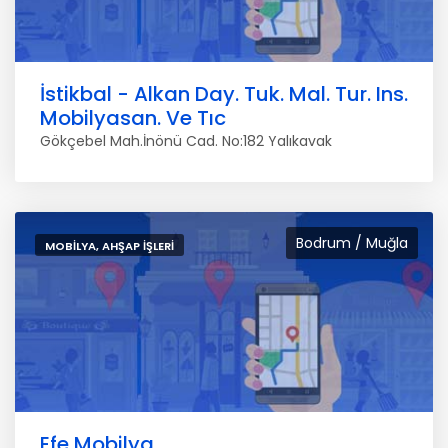
İstikbal - Alkan Day. Tuk. Mal. Tur. Ins.
Mobilyasan. Ve Tıc
Gökçebel Mah.İnönü Cad. No:182 Yalıkavak
Bodrum / Muğla
MOBILYA, AHŞAP İŞLERI
Efe Mobilya