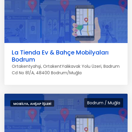
La Tienda Ev & Bahçe Mobilyaları
Bodrum
Ortakentyahşi, OrtakentYalıkavak Yolu Üzeri, Badrum
Cd No 81/A, 48400 Bodrum/Muğla
Bodrum / Muğla
MOBILYA, AHŞAP İŞLERI