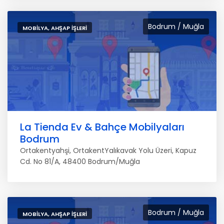
Bodrum / Muğla
MOBILYA, AHŞAP İŞLERI
La Tienda Ev & Bahçe Mobilyaları
Bodrum
Ortakentyahşi, OrtakentYalıkavak Yolu Üzeri, Kapuz
Cd. No 81/A, 48400 Bodrum/Muğla
Bodrum / Muğla
MOBILYA, AHŞAP İŞLERI