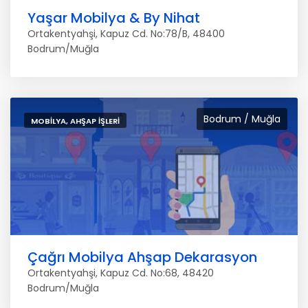
Yaşar Mobilya & By Nihat
Ortakentyahşi, Kapuz Cd. No:78/B, 48400
Bodrum/Muğla
Bodrum / Muğla
MOBILYA, AHŞAP İŞLERI
Çağrı Mobilya Ahşap Dekarasyon
Ortakentyahşi, Kapuz Cd. No:68, 48420
Bodrum/Muğla