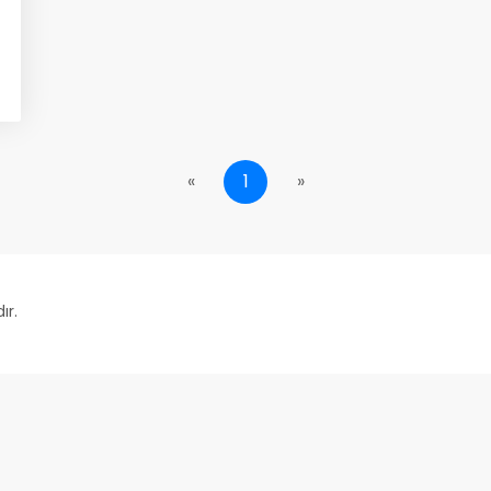
«
1
»
ır.