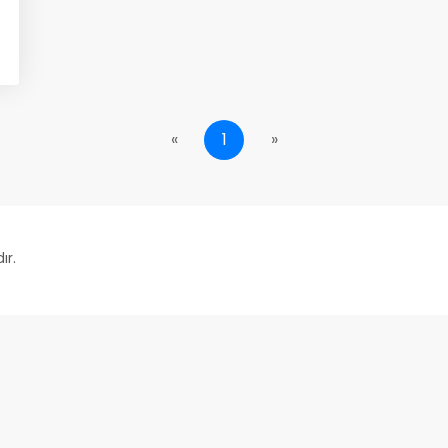
«
1
»
ır.