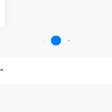
«
1
»
ır.