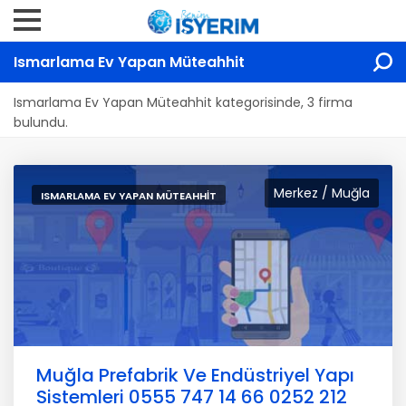
Ismarlama Ev Yapan Müteahhit
Ismarlama Ev Yapan Müteahhit kategorisinde, 3 firma
bulundu.
Merkez / Muğla
ISMARLAMA EV YAPAN MÜTEAHHIT
Muğla Prefabrik Ve Endüstriyel Yapı
Sistemleri 0555 747 14 66 0252 212