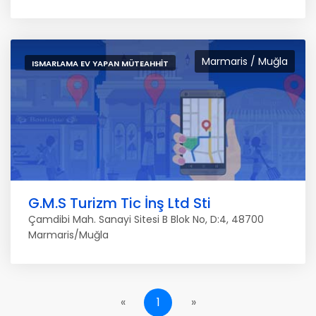
Marmaris / Muğla
ISMARLAMA EV YAPAN MÜTEAHHIT
G.M.S Turizm Tic İnş Ltd Sti
Çamdibi Mah. Sanayi Sitesi B Blok No, D:4, 48700
Marmaris/Muğla
«
1
»