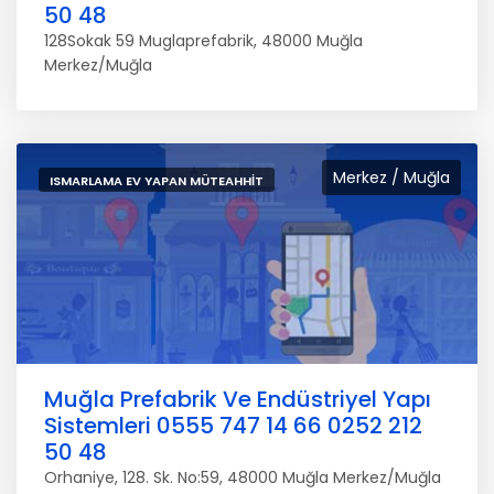
50 48
128Sokak 59 Muglaprefabrik, 48000 Muğla
Merkez/Muğla
Merkez / Muğla
ISMARLAMA EV YAPAN MÜTEAHHIT
Muğla Prefabrik Ve Endüstriyel Yapı
Sistemleri 0555 747 14 66 0252 212
50 48
Orhaniye, 128. Sk. No:59, 48000 Muğla Merkez/Muğla