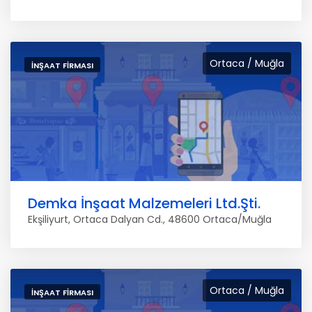
Ortaca / Muğla
İNŞAAT FIRMASI
Demka İnşaat Malzemeleri Ltd.Şti.
Ekşiliyurt, Ortaca Dalyan Cd., 48600 Ortaca/Muğla
Ortaca / Muğla
İNŞAAT FIRMASI