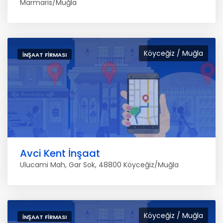
Marmaris/Muğla
Köyceğiz / Muğla
İNŞAAT FIRMASI
Avci Kent İnşaat
Ulucami Mah, Gar Sok, 48800 Köyceğiz/Muğla
Köyceğiz / Muğla
İNŞAAT FIRMASI