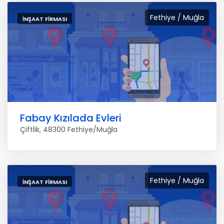
Fethiye / Muğla
İNŞAAT FIRMASI
Fabay Kızılada Evleri
Çiftlik, 48300 Fethiye/Muğla
Fethiye / Muğla
İNŞAAT FIRMASI