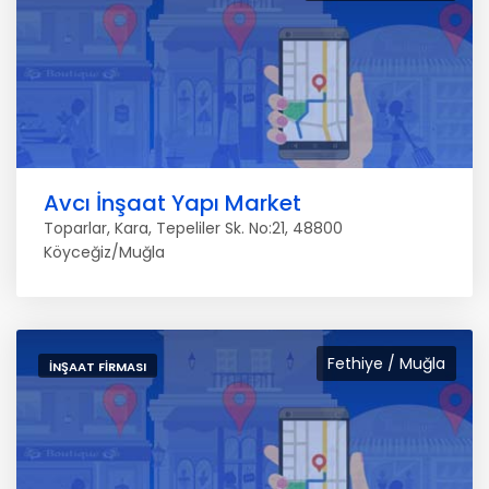
Avcı İnşaat Yapı Market
Toparlar, Kara, Tepeliler Sk. No:21, 48800
Köyceğiz/Muğla
Fethiye / Muğla
İNŞAAT FIRMASI