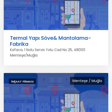
Termal Yapı Söve& Mantolama-
Fabrika
Kafaca, 1 Nolu Servis Yolu Cad No 25, 48000
Menteşe/Muğla
Menteşe / Muğla
İNŞAAT FIRMASI