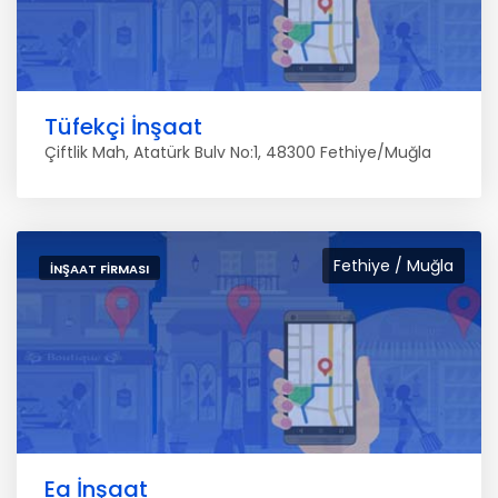
Tüfekçi İnşaat
Çiftlik Mah, Atatürk Bulv No:1, 48300 Fethiye/Muğla
Fethiye / Muğla
İNŞAAT FIRMASI
Ea İnşaat