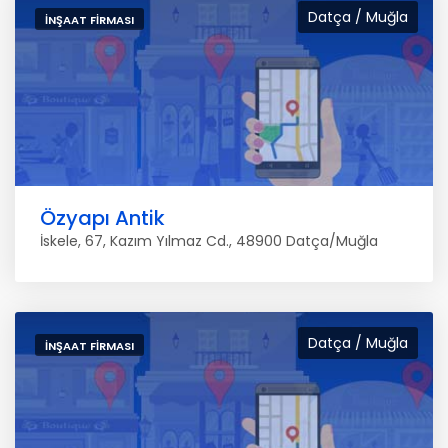
Datça / Muğla
İNŞAAT FIRMASI
Özyapı Antik
İskele, 67, Kazım Yılmaz Cd., 48900 Datça/Muğla
Datça / Muğla
İNŞAAT FIRMASI