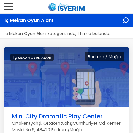
İç Mekan Oyun Alanı
İç Mekan Oyun Alanı kategorisinde, 1 firma bulundu.
Bodrum / Muğla
İÇ MEKAN OYUN ALANI
Mini City Dramatic Play Center
Ortakentyahşi, OrtakentyahşiCumhuriyet Cd, Kemer
Mevkii No:6, 48420 Bodrum/Muğla