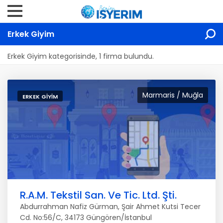
Erkek Giyim
Erkek Giyim kategorisinde, 1 firma bulundu.
Marmaris / Muğla
ERKEK GIYIM
R.A.M. Tekstil San. Ve Tic. Ltd. Şti.
Abdurrahman Nafiz Gürman, Şair Ahmet Kutsi Tecer
Cd. No:56/C, 34173 Güngören/İstanbul