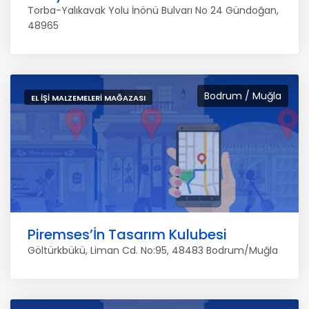
Torba-Yalıkavak Yolu İnönü Bulvarı No 24 Gündoğan,
48965
Bodrum / Muğla
EL IŞI MALZEMELERI MAĞAZASI
Piremses’İn Tasarım Kulubesi
Göltürkbükü, Liman Cd. No:95, 48483 Bodrum/Muğla