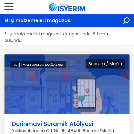
El işi malzemeleri mağazası
El işi malzemeleri mağazası kategorisinde, 8 firma
bulundu.
Bodrum / Muğla
EL IŞI MALZEMELERI MAĞAZASI
Derinmavi Seramik Atölyesi
Yalıkavak, İnönü Cd. No:95, 48400 Bodrum/Muğla