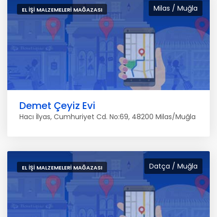
Milas / Muğla
EL IŞI MALZEMELERI MAĞAZASI
Demet Çeyiz Evi
Hacı İlyas, Cumhuriyet Cd. No:69, 48200 Milas/Muğla
Datça / Muğla
EL IŞI MALZEMELERI MAĞAZASI