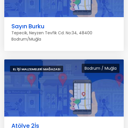
Sayın Burku
Tepecik, Neyzen Tevfik Cd. No:34, 48400
Bodrum/Muğla
Bodrum / Muğla
EL IŞI MALZEMELERI MAĞAZASI
Atölye 2İs