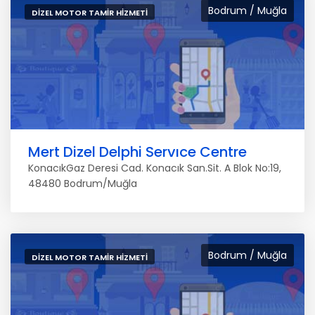
Bodrum / Muğla
DIZEL MOTOR TAMIR HIZMETI
Mert Dizel Delphi Servıce Centre
KonacıkGaz Deresi Cad. Konacık San.Sit. A Blok No:19,
48480 Bodrum/Muğla
Bodrum / Muğla
DIZEL MOTOR TAMIR HIZMETI