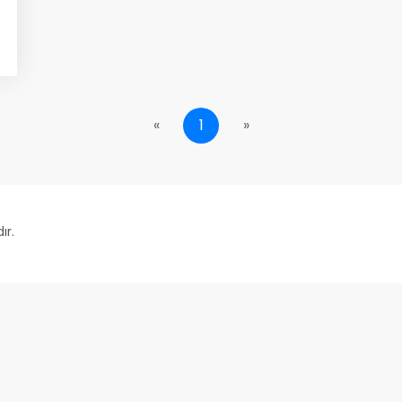
«
1
»
ır.