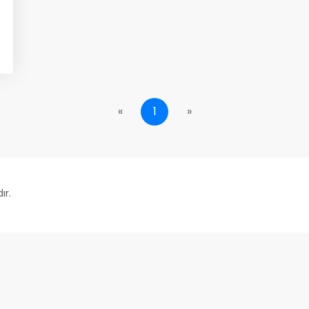
«
1
»
ır.