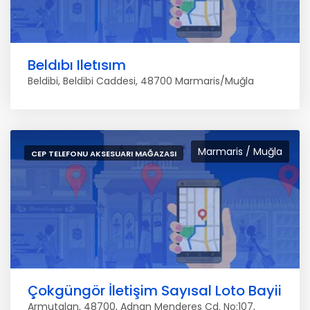
Beldıbı Iletısım
Beldibi, Beldibi Caddesi, 48700 Marmaris/Muğla
Marmaris / Muğla
CEP TELEFONU AKSESUARI MAĞAZASI
Çokgüngör İletişim Sayısal Loto Bayii
Armutalan, 48700, Adnan Menderes Cd. No:107,