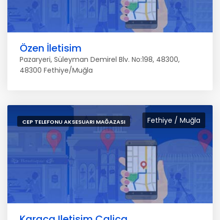
Özen İletisim
Pazaryeri, Süleyman Demirel Blv. No:198, 48300,
48300 Fethiye/Muğla
Fethiye / Muğla
CEP TELEFONU AKSESUARI MAĞAZASI
Karaca Iletisim Calica