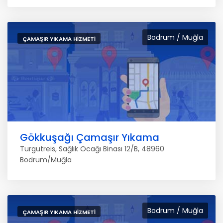
Bodrum / Muğla
ÇAMAŞIR YIKAMA HIZMETI
Gökkuşağı Çamaşır Yıkama
Turgutreis, Sağlık Ocağı Binası 12/B, 48960
Bodrum/Muğla
Bodrum / Muğla
ÇAMAŞIR YIKAMA HIZMETI