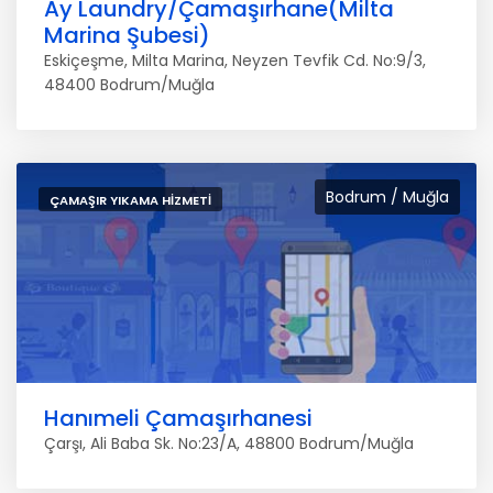
Ay Laundry/Çamaşırhane(Milta
Marina Şubesi)
Eskiçeşme, Milta Marina, Neyzen Tevfik Cd. No:9/3,
48400 Bodrum/Muğla
Bodrum / Muğla
ÇAMAŞIR YIKAMA HIZMETI
Hanımeli Çamaşırhanesi
Çarşı, Ali Baba Sk. No:23/A, 48800 Bodrum/Muğla