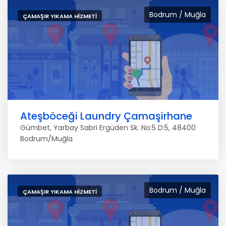
Bodrum / Muğla
ÇAMAŞIR YIKAMA HIZMETI
Ateşböceği Laundry Çamaşirhane
Gümbet, Yarbay Sabri Ergüden Sk. No:5 D:5, 48400
Bodrum/Muğla
Bodrum / Muğla
ÇAMAŞIR YIKAMA HIZMETI