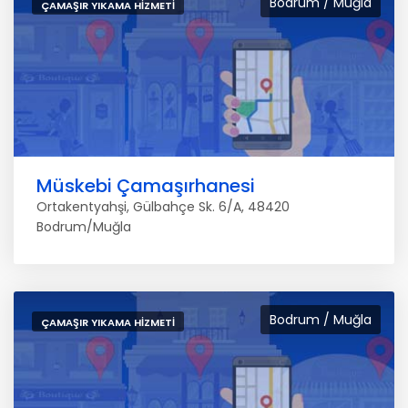
Bodrum / Muğla
ÇAMAŞIR YIKAMA HIZMETI
Müskebi Çamaşırhanesi
Ortakentyahşi, Gülbahçe Sk. 6/A, 48420
Bodrum/Muğla
Bodrum / Muğla
ÇAMAŞIR YIKAMA HIZMETI