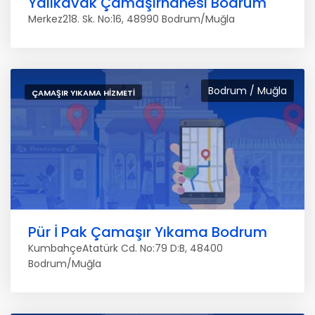
Yalıkavak Çamaşırhanesi Bodrum
Merkez218. Sk. No:16, 48990 Bodrum/Muğla
Bodrum / Muğla
ÇAMAŞIR YIKAMA HIZMETI
Pür İ Pak Çamaşır Yıkama Bodrum
KumbahçeAtatürk Cd. No:79 D:B, 48400
Bodrum/Muğla