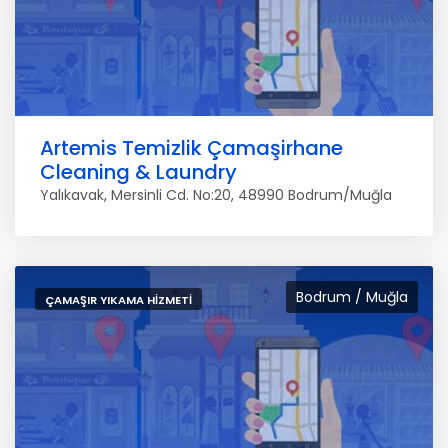
Artemis Temizlik Çamaşirhane
Cleaning & Laundry
Yalıkavak, Mersinli Cd. No:20, 48990 Bodrum/Muğla
Bodrum / Muğla
ÇAMAŞIR YIKAMA HIZMETI