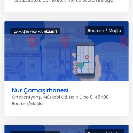
Torba, Atatürk Cd. No:96/1, 48400 Bodrum/Muğla
Bodrum / Muğla
ÇAMAŞIR YIKAMA HIZMETI
Nur Çamaşırhanesi
Ortakentyahşi, Müskebi Cd. No:4 D:No 8, 48400
Bodrum/Muğla