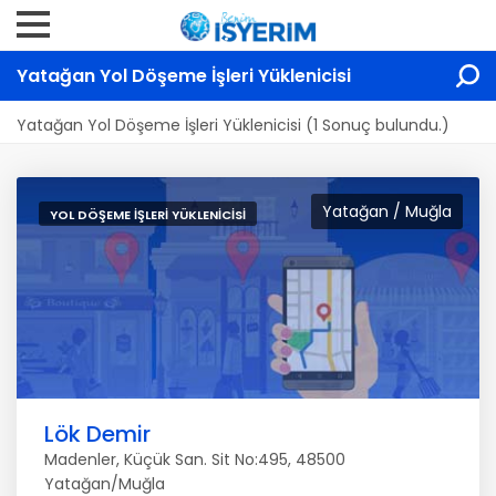
Yatağan Yol Döşeme İşleri Yüklenicisi
Yatağan Yol Döşeme İşleri Yüklenicisi (1 Sonuç bulundu.)
Yatağan / Muğla
YOL DÖŞEME İŞLERI YÜKLENICISI
Lök Demir
Madenler, Küçük San. Sit No:495, 48500
Yatağan/Muğla