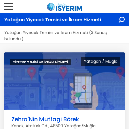
Yatağan Yiyecek Temini ve İkram Hizmeti
Yatağan Yiyecek Temini ve İkram Hizmeti (3 Sonuç
bulundu.)
Yatağan / Muğla
YIYECEK TEMINI VE İKRAM HIZMETI
Zehra'Nin Mutfagi Börek
Konak, Atatürk Cd., 48500 Yatağan/Muğla