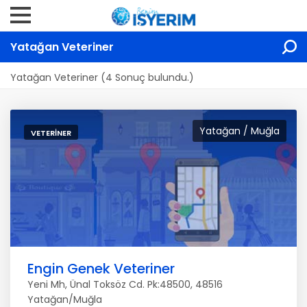
Yatağan Veteriner
Yatağan Veteriner (4 Sonuç bulundu.)
Yatağan / Muğla
VETERINER
Engin Genek Veteriner
Yeni Mh, Ünal Toksöz Cd. Pk:48500, 48516
Yatağan/Muğla