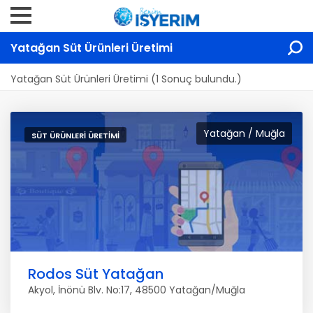
Yatağan Süt Ürünleri Üretimi
Yatağan Süt Ürünleri Üretimi (1 Sonuç bulundu.)
Yatağan / Muğla
SÜT ÜRÜNLERI ÜRETIMI
Rodos Süt Yatağan
Akyol, İnönü Blv. No:17, 48500 Yatağan/Muğla