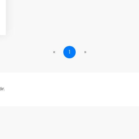
«
1
»
ır.