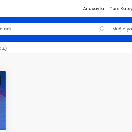
Anasayfa
Tüm Kateg
du.)