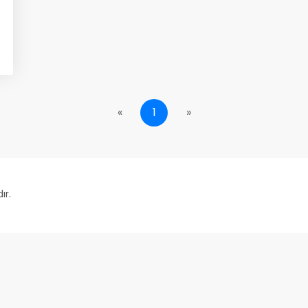
«
1
»
ır.