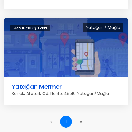
Yatağan / Muğla
MADENCILIK ŞIRKETI
Yatağan Mermer
Konak, Atatürk Cd. No:45, 48516 Yatağan/Muğla
«
1
»