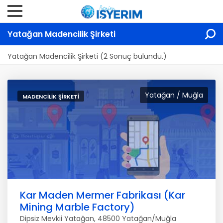
Yatağan Madencilik Şirketi
Yatağan Madencilik Şirketi (2 Sonuç bulundu.)
Yatağan / Muğla
MADENCILIK ŞIRKETI
Kar Maden Mermer Fabrikası (Kar
Mining Marble Factory)
Dipsiz Mevkii Yatağan, 48500 Yatağan/Muğla