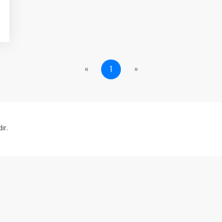
«
1
»
ır.