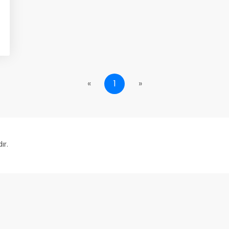
«
1
»
ır.