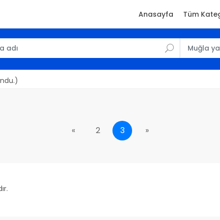
Anasayfa
Tüm Kateg
undu.)
«
2
3
»
ır.