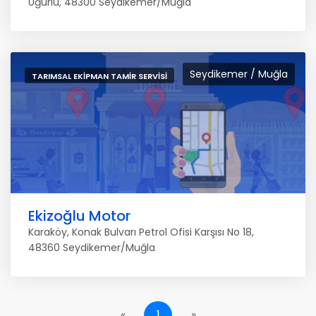
Uğurlu, 48300 Seydikemer/Muğla
Seydikemer / Muğla
TARIMSAL EKIPMAN TAMIR SERVISI
Ekizoğlu Motor
Karaköy, Konak Bulvarı Petrol Ofisi Karşısı No 18,
48360 Seydikemer/Muğla
«
1
»