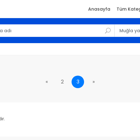
Anasayfa
Tüm Kateg
«
2
3
»
ır.