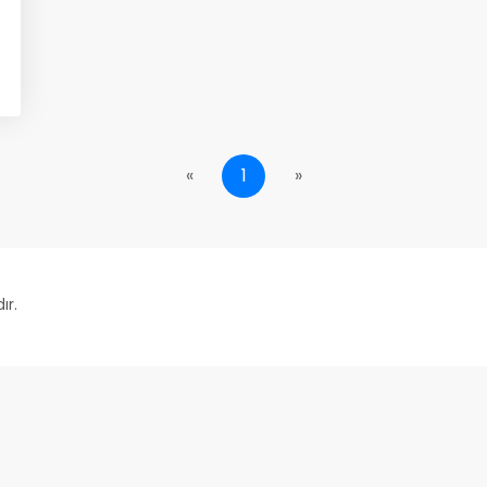
«
1
»
ır.