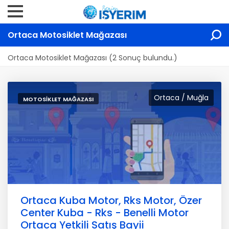
Ortaca Motosiklet Mağazası
Ortaca Motosiklet Mağazası (2 Sonuç bulundu.)
Ortaca / Muğla
MOTOSIKLET MAĞAZASI
Ortaca Kuba Motor, Rks Motor, Özer
Center Kuba - Rks - Benelli Motor
Ortaca Yetkili Satış Bayii