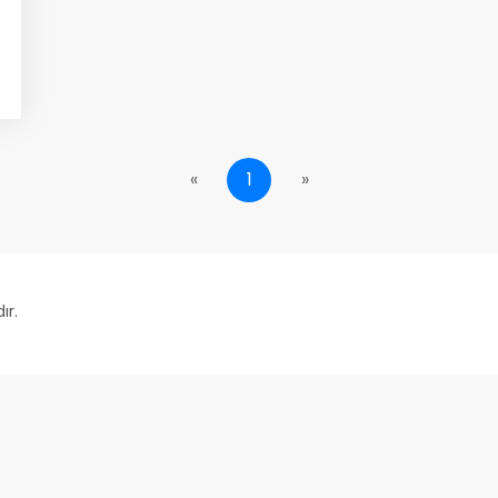
«
1
»
ır.