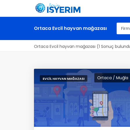
Ortaca Evcil hayvan mağazası
Ortaca Evcil hayvan mağazası (1 Sonuç bulund
Ortaca / Muğla
EVCIL HAYVAN MAĞAZASI