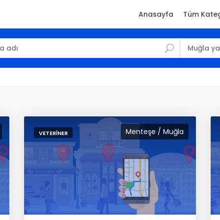
Anasayfa
Tüm Kateg
Menteşe / Muğla
VETERINER