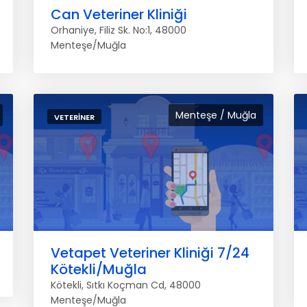
Can Veteriner Kliniği
Orhaniye, Filiz Sk. No:1, 48000
Menteşe/Muğla
Menteşe / Muğla
VETERINER
Vetapet Veteriner Kliniği 7/24
Kötekli/Muğla
Kötekli, Sıtkı Koçman Cd, 48000
Menteşe/Muğla