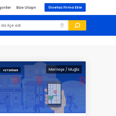
oriler
Bize Ulaşın
Ücretsiz Firma Ekle
Menteşe / Muğla
VETERINER