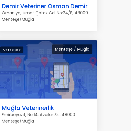
Demir Veteriner Osman Demir
Orhaniye, İsmet Çatak Cd. No:24/B, 48000
Menteşe/Muğla
Menteşe / Muğla
VETERINER
Muğla Veterinerlik
Emirbeyazıt, No:14, Avcılar Sk., 48000
Menteşe/Muğla