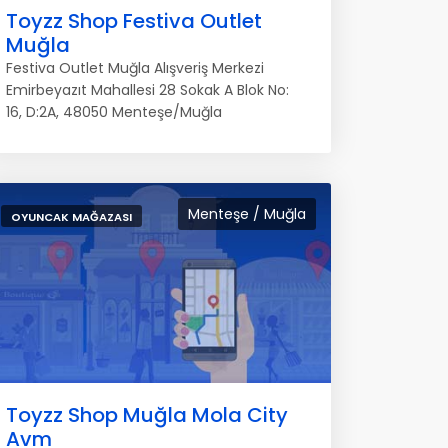
Toyzz Shop Festiva Outlet
Muğla
Festiva Outlet Muğla Alışveriş Merkezi
Emirbeyazıt Mahallesi 28 Sokak A Blok No:
16, D:2A, 48050 Menteşe/Muğla
Menteşe / Muğla
OYUNCAK MAĞAZASI
Toyzz Shop Muğla Mola City
Avm