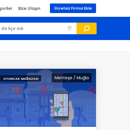
oriler
Bize Ulaşın
Ücretsiz Firma Ekle
Menteşe / Muğla
OYUNCAK MAĞAZASI