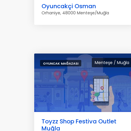
Oyuncakçi Osman
Orhaniye, 48000 Menteşe/Muğla
Menteşe / Muğla
OYUNCAK MAĞAZASI
Toyzz Shop Festiva Outlet
Muğla