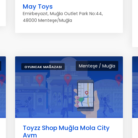
May Toys
Emirbeyazıt, Muğla Outlet Park No:44,
48000 Menteşe/Muğla
Menteşe / Muğla
OYUNCAK MAĞAZASI
Toyzz Shop Muğla Mola City
Avm