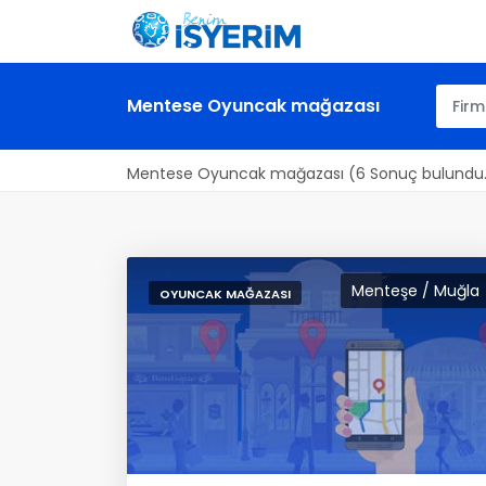
Mentese Oyuncak mağazası
Mentese Oyuncak mağazası (6 Sonuç bulundu
Menteşe / Muğla
OYUNCAK MAĞAZASI