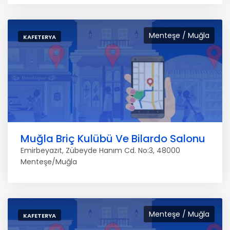
Menteşe / Muğla
KAFETERYA
Muğla Briç Kulübü Ve Bilardo Salonu
Emirbeyazıt, Zübeyde Hanım Cd. No:3, 48000
Menteşe/Muğla
Menteşe / Muğla
KAFETERYA