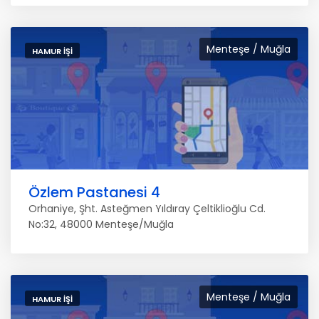
Menteşe / Muğla
HAMUR İŞI
Özlem Pastanesi 4
Orhaniye, Şht. Asteğmen Yıldıray Çeltiklioğlu Cd.
No:32, 48000 Menteşe/Muğla
Menteşe / Muğla
HAMUR İŞI