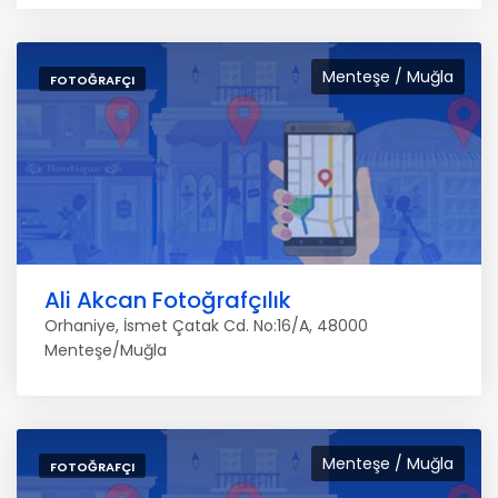
Menteşe / Muğla
FOTOĞRAFÇI
Ali Akcan Fotoğrafçılık
Orhaniye, İsmet Çatak Cd. No:16/A, 48000
Menteşe/Muğla
Menteşe / Muğla
FOTOĞRAFÇI