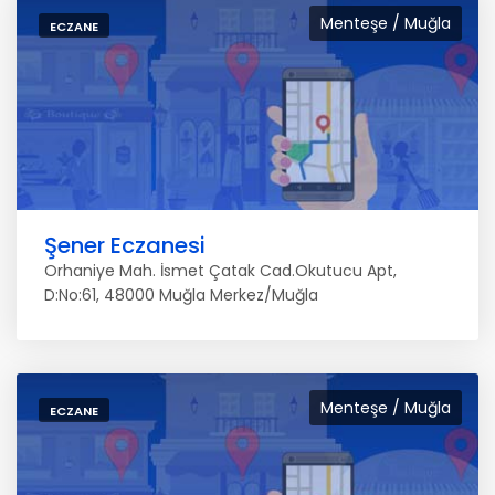
Menteşe / Muğla
ECZANE
Şener Eczanesi
Orhaniye Mah. İsmet Çatak Cad.Okutucu Apt,
D:No:61, 48000 Muğla Merkez/Muğla
Menteşe / Muğla
ECZANE