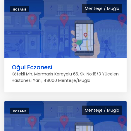
Menteşe / Muğla
ECZANE
Oğul Eczanesi
Kötekli Mh. Marmaris Karayolu 65. Sk. No:18/3 Yücelen
Hastanesi Yanı, 48000 Menteşe/Muğla
Menteşe / Muğla
ECZANE