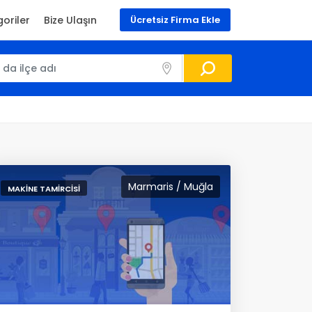
oriler
Bize Ulaşın
Ücretsiz Firma Ekle
Marmaris / Muğla
MAKINE TAMIRCISI